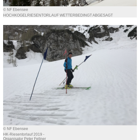
© NF Ebensee
HOCHKOGELRIESENTORLAUF WETTERBEDINGT ABGESAGT
© NF Ebensee
HK-Riesentorlauf 2019 -
Organisator Peter Fellner