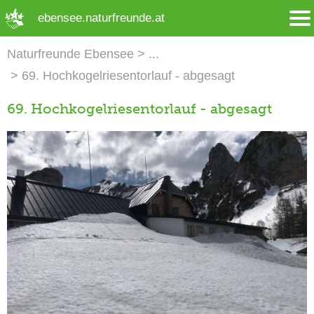
➜ Hauptregion der Seite anspringen
ebensee.naturfreunde.at
Naturfreunde Ebensee
69. Hochkogelriesentorlauf - abgesagt
69. Hochkogelriesentorlauf - abgesagt