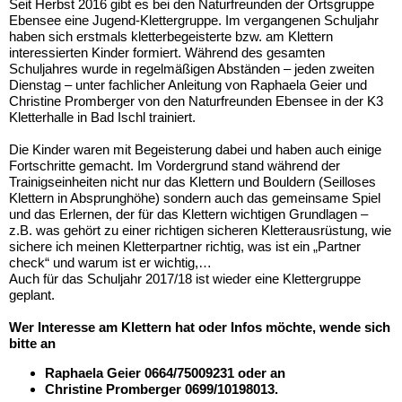
Seit Herbst 2016 gibt es bei den Naturfreunden der Ortsgruppe
Ebensee eine Jugend-Klettergruppe. Im vergangenen Schuljahr
haben sich erstmals kletterbegeisterte bzw. am Klettern
interessierten Kinder formiert. Während des gesamten
Schuljahres wurde in regelmäßigen Abständen – jeden zweiten
Dienstag – unter fachlicher Anleitung von Raphaela Geier und
Christine Promberger von den Naturfreunden Ebensee in der K3
Kletterhalle in Bad Ischl trainiert.
Die Kinder waren mit Begeisterung dabei und haben auch einige
Fortschritte gemacht. Im Vordergrund stand während der
Trainigseinheiten nicht nur das Klettern und Bouldern (Seilloses
Klettern in Absprunghöhe) sondern auch das gemeinsame Spiel
und das Erlernen, der für das Klettern wichtigen Grundlagen –
z.B. was gehört zu einer richtigen sicheren Kletterausrüstung, wie
sichere ich meinen Kletterpartner richtig, was ist ein „Partner
check“ und warum ist er wichtig,…
Auch für das Schuljahr 2017/18 ist wieder eine Klettergruppe
geplant.
Wer Interesse am Klettern hat oder Infos möchte, wende sich
bitte an
Raphaela Geier 0664/75009231 oder an
Christine Promberger 0699/10198013.